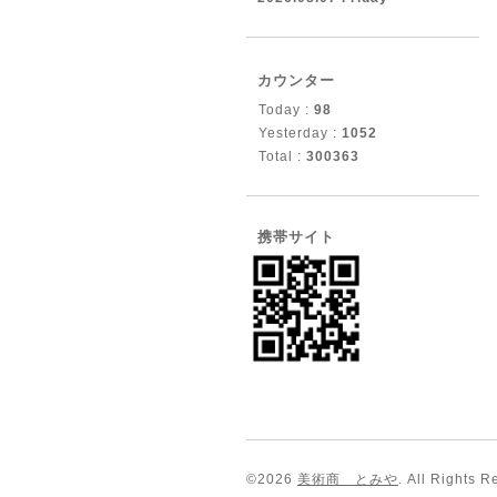
カウンター
Today :
98
Yesterday :
1052
Total :
300363
携帯サイト
©2026
美術商 とみや
. All Rights R