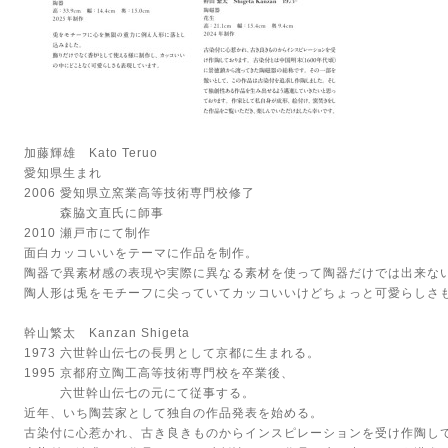
加藤輝雄 Kato Teruo
愛知県生まれ
2006 愛知県立窯業高等技術専門校修了
森脇文直氏に師事
2010 瀬戸市にて制作
面白カッコいいをテーマに作品を制作。
陶器で異素材感の表現や実際に異なる素材を使って陶器だけでは出来な
陶人形は兎をモチーフに尖っていてカッコいいけどちょっと可愛らしさ
幹山繁太 Kanzan Shigeta
1973 六世幹山伝七の長男として京都に生まれる。
1995 京都府立陶工高等技術専門校を卒業後、
六世幹山伝七の元にて従事する。
近年、いち陶芸家として独自の作品発表を始める。
古染付に心惹かれ、古き良きものからインスピレーションを受け作陶し