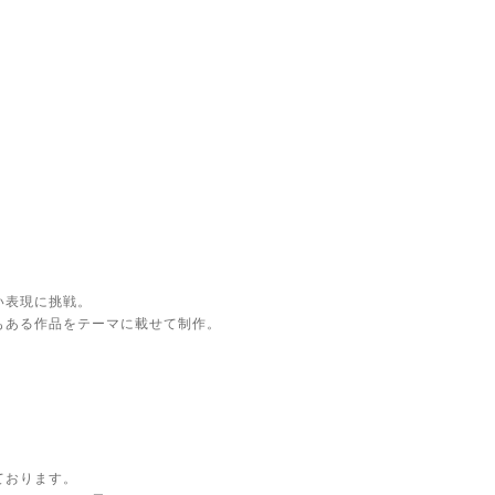
い表現に挑戦。
もある作品をテーマに載せて制作。
ております。