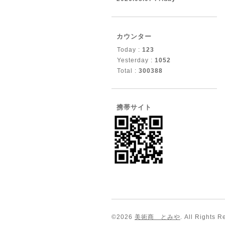
カウンター
Today :
123
Yesterday :
1052
Total :
300388
携帯サイト
©2026
美術商 とみや
. All Rights R