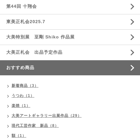
第44回 十翔会
東美正札会2025.7
大美特別展 至剛 Shiko 作品展
大美正札会 出品予定作品
おすすめ商品
新着商品（3）
うつわ（1）
楽焼（1）
大美アートギャラリー出展作品（29）
現代工芸作家 新品（8）
額（1）