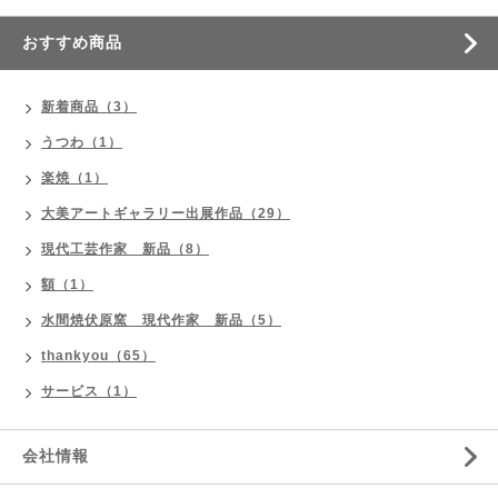
おすすめ商品
新着商品（3）
うつわ（1）
楽焼（1）
大美アートギャラリー出展作品（29）
現代工芸作家 新品（8）
額（1）
水間焼伏原窯 現代作家 新品（5）
thankyou（65）
サービス（1）
会社情報