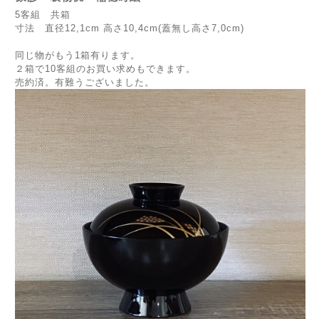
5客組 共箱
寸法 直径12,1cm 高さ10,4cm(蓋無し高さ7,0cm)
同じ物がもう1箱有ります。
２箱で10客組のお買い求めもできます。
売約済。有難うございました。