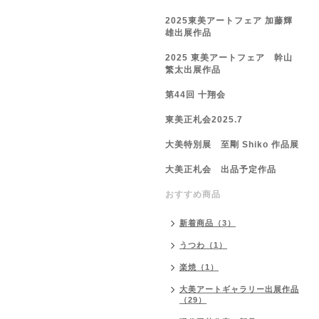
2025東美アートフェア 加藤輝
雄出展作品
2025 東美アートフェア 幹山
繁太出展作品
第44回 十翔会
東美正札会2025.7
大美特別展 至剛 Shiko 作品展
大美正札会 出品予定作品
おすすめ商品
新着商品（3）
うつわ（1）
楽焼（1）
大美アートギャラリー出展作品
（29）