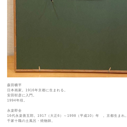
森田曠平
日本画家。1916年京都に生まれる。
安田靫彦に入門。
1994年歿。
永楽即全
16代永楽善五郎。1917（大正6）～1998（平成10）年 。京都生まれ
千家十職の土風呂・焼物師。