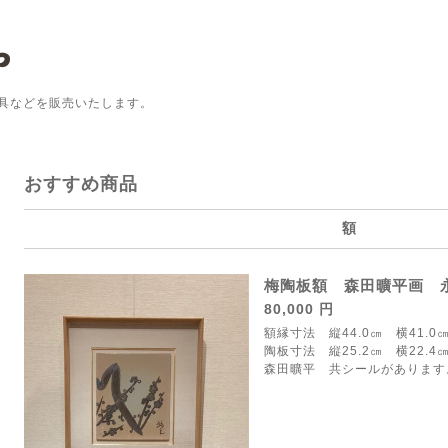
具などを販売いたします。
おすすめ商品
額
梅陶板額 森田曠平画 
80,000 円
額縁寸法 縦44.0㎝ 横41.0
陶板寸法 縦25.2㎝ 横22.4
森田曠平 共シールがあります