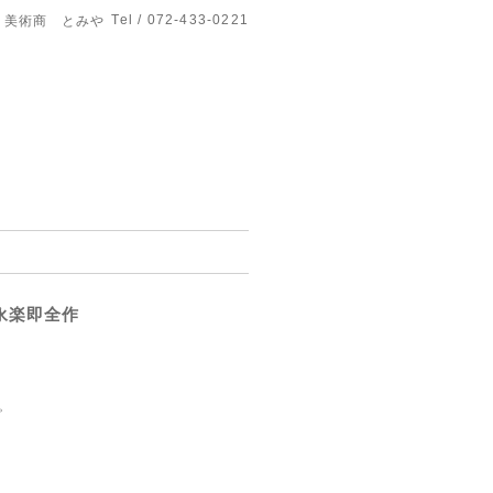
Tel / 072-433-0221
美術商 とみや
永楽即全作
㎝
㎝
。