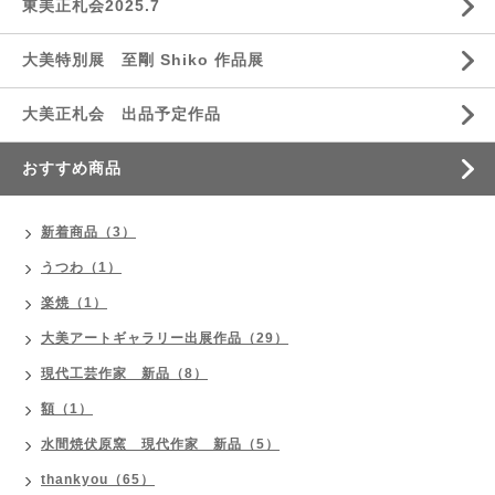
東美正札会2025.7
大美特別展 至剛 Shiko 作品展
大美正札会 出品予定作品
おすすめ商品
新着商品（3）
うつわ（1）
楽焼（1）
大美アートギャラリー出展作品（29）
現代工芸作家 新品（8）
額（1）
水間焼伏原窯 現代作家 新品（5）
thankyou（65）