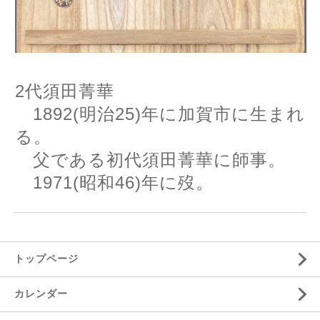
2
代須田菁華
1892(
明治
25)
年に加賀市に生まれ
る。
父である初代須田菁華に師事。
1971(
昭和
46)
年に歿。
トップページ
カレンダー