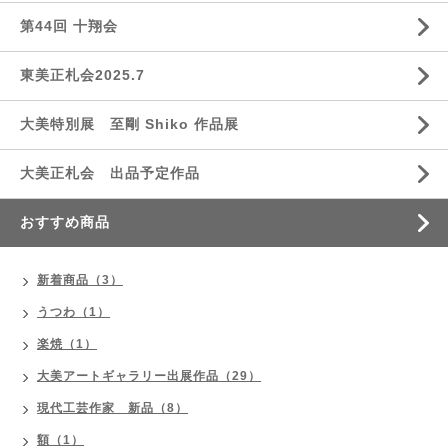
第44回 十翔会
東美正札会2025.7
大美特別展 至剛 Shiko 作品展
大美正札会 出品予定作品
おすすめ商品
新着商品（3）
うつわ（1）
楽焼（1）
大美アートギャラリー出展作品（29）
現代工芸作家 新品（8）
額（1）