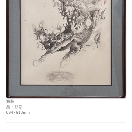
額装
墨・顔彩
694×618mm